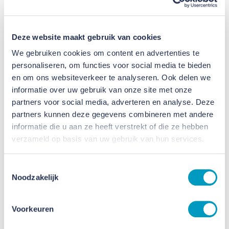
Dankzij de maatregelen op het gebied van
ventilatie, isolatie en materiaalgebruik sluit het
gebouw aan bij de hedendaagse eisen voor frisse,
Deze website maakt gebruik van cookies
veilige en duurzame schoolgebouwen. Het
We gebruiken cookies om content en advertenties te
eindresultaat is een veilige en inspirerende
personaliseren, om functies voor social media te bieden
en om ons websiteverkeer te analyseren. Ook delen we
omgeving, die bijdraagt aan de ontwikkeling en het
informatie over uw gebruik van onze site met onze
welzijn van de leerlingen.
partners voor social media, adverteren en analyse. Deze
partners kunnen deze gegevens combineren met andere
informatie die u aan ze heeft verstrekt of die ze hebben
verzameld op basis van uw gebruik van hun services.
Toestemmingsselectie
Noodzakelijk
Voorkeuren