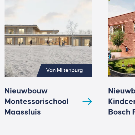
Van Miltenburg
Nieuwbouw
Nieuw
Montessorischool
Kindce
Maassluis
Bosch 