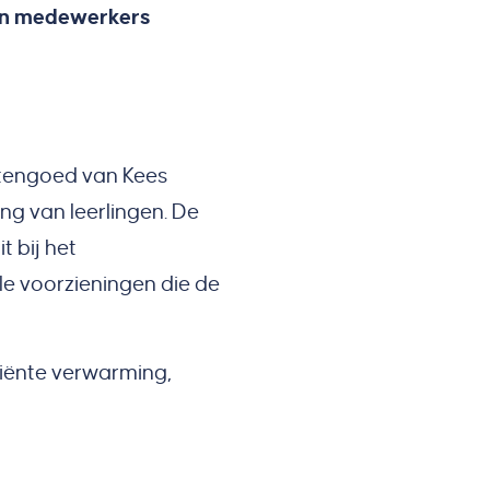
n en medewerkers
htengoed van Kees
ing van leerlingen. De
t bij het
le voorzieningen die de
ciënte verwarming,