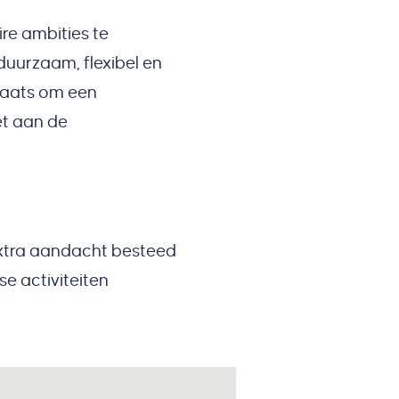
re ambities te
 duurzaam, flexibel en
laats om een
et aan de
extra aandacht besteed
se activiteiten