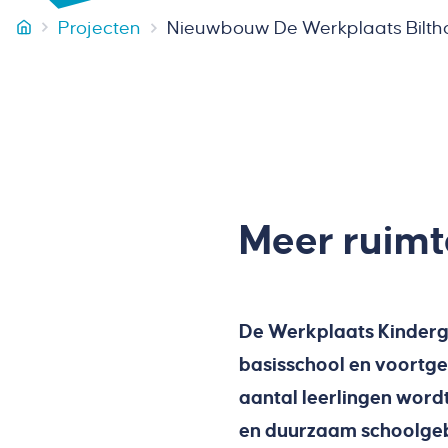
Projecten
Nieuwbouw De Werkplaats Bilth
Van Miltenburg Bouw & Onderhoud
Meer ruimt
De Werkplaats Kinderge
basisschool en voortg
aantal leerlingen word
en duurzaam schoolgebo