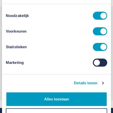
Toestemmingsselectie
Noodzakelijk
Voorkeuren
Marko Knol
Recruiter
Statistieken
0622715978
Marketing
Stel hier je vraag
Details tonen
Alles toestaan