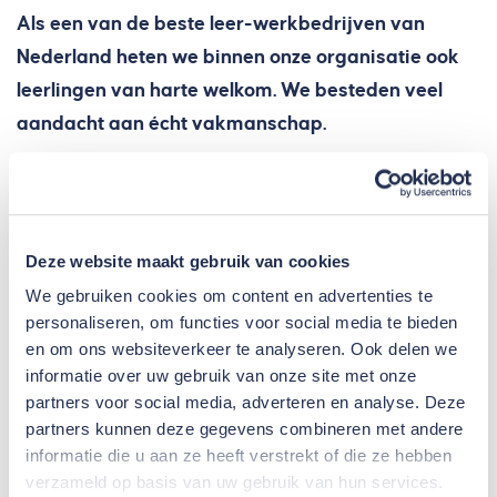
Als een van de beste leer-werkbedrijven van
Nederland heten we binnen onze organisatie ook
leerlingen van harte welkom. We besteden veel
aandacht aan écht vakmanschap.
Gedurende de periode dat je bij ons werkt, word je
gekoppeld aan een gecertificeerd leermeester die
jou goed zal begeleiden.
Deze website maakt gebruik van cookies
We gebruiken cookies om content en advertenties te
Nieuwsgierig naar de
personaliseren, om functies voor social media te bieden
mogelijkheden?
en om ons websiteverkeer te analyseren. Ook delen we
informatie over uw gebruik van onze site met onze
Neem contact op met de afdeling HRM en bekijk
partners voor social media, adverteren en analyse. Deze
samen welke mogelijkheden er voor jou zijn!
partners kunnen deze gegevens combineren met andere
informatie die u aan ze heeft verstrekt of die ze hebben
verzameld op basis van uw gebruik van hun services.