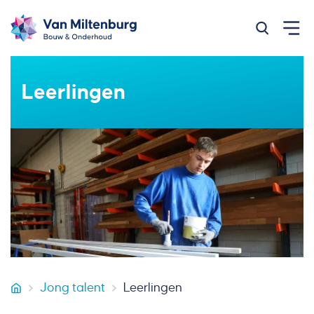
Zoeken op
Leerlingen
Jong talent
Leerlingen
Van Miltenburg Bouw & Onderhoud