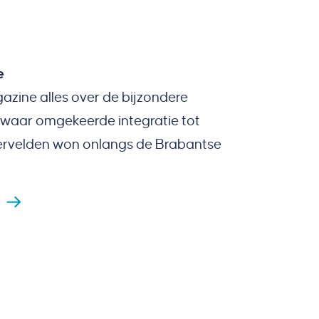
e
azine alles over de bijzondere
 waar omgekeerde integratie tot
tervelden won onlangs de Brabantse
e