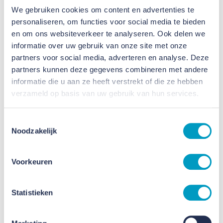
gemeenschappelijke ruimtes binnen het gebouw.
We gebruiken cookies om content en advertenties te
personaliseren, om functies voor social media te bieden
Circulair en natuurinclusief
en om ons websiteverkeer te analyseren. Ook delen we
informatie over uw gebruik van onze site met onze
ontwerp
partners voor social media, adverteren en analyse. Deze
partners kunnen deze gegevens combineren met andere
Het duurzame ontwerp van architect KAW zet in op
informatie die u aan ze heeft verstrekt of die ze hebben
verzameld op basis van uw gebruik van hun services.
maximaal behoud en hergebruik van materialen. Zo
blijven vrijwel alle buitenkozijnen intact en wordt de
Toestemmingsselectie
bestaande trap herplaatst. Een klein gebouwdeel
Noodzakelijk
maakt plaats voor een patio, waarbij de
constructie wordt hergebruikt als basis voor een
Voorkeuren
pergola. Met onder andere groene gevels, een
beschutte patio en eenvoudige, energiezuinige
Statistieken
installaties krijgt het gebouw hiernaast een sterk
natuurinclusief karakter.